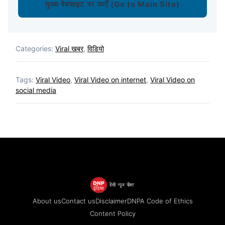
मुख्य वेबसाइट पर जाएँ (Go to Main Site)
Categories:
Viral खबर
,
विडियो
Tags:
Viral Video
,
Viral Video on internet
,
Viral Video on
social media
About us
Contact us
Disclaimer
DNPA Code of Ethics
Content Policy