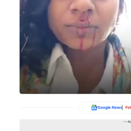
Google News
Fo
---A