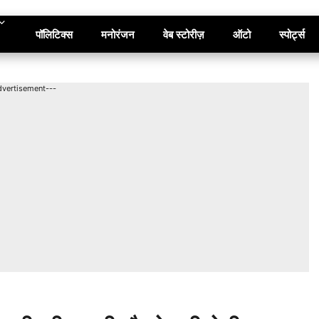
पॉलिटिक्स
मनोरंजन
वेब स्टोरीज़
ऑटो
स्पोर्ट्स
dvertisement---