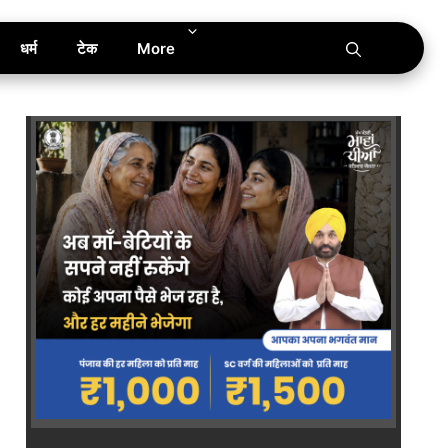
धर्म
टेक
More