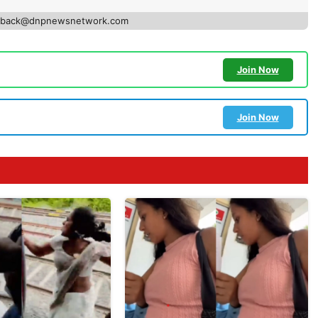
edback@dnpnewsnetwork.com
Join Now
Join Now