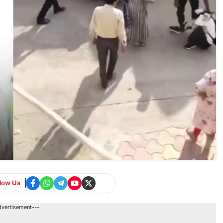
llow Us
dvertisement---