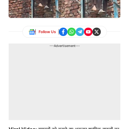
Follow Us
---Advertisement---