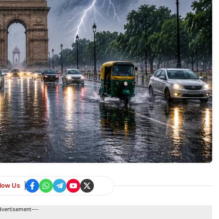
llow Us
dvertisement---