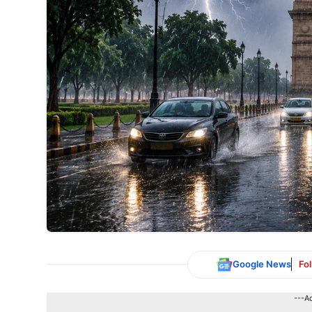
Google News
Fo
---A