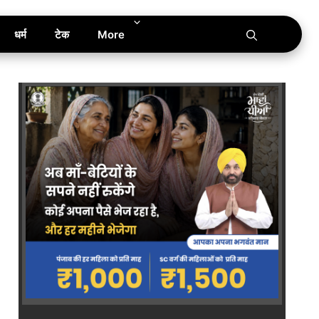
धर्म
टेक
More