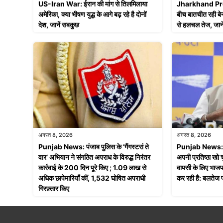
US-Iran War: ईरान की मांग से तिलमिलाया
Jharkhand Prote
अमेरिका, क्या भीषण युद्ध के आगे बढ़ रहे है दोनों
बीच बातचीत रही बेन
देश, जानें सबकुछ
से हलचल तेज, जान
अगस्त 8, 2026
अगस्त 8, 2026
Punjab News: पंजाब पुलिस के ‘गैंगस्टरां ते
Punjab News: ‘ब
वार’ अभियान ने संगठित अपराध के विरुद्ध निरंतर
अपनी प्रतिष्ठा खो 
कार्रवाई के 200 दिन पूरे किए ; 1.09 लाख से
वापसी के लिए भाज
अधिक छापेमारियाँ कीं, 1,532 घोषित अपराधी
कर रही है: बलतेज प
गिरफ़्तार किए