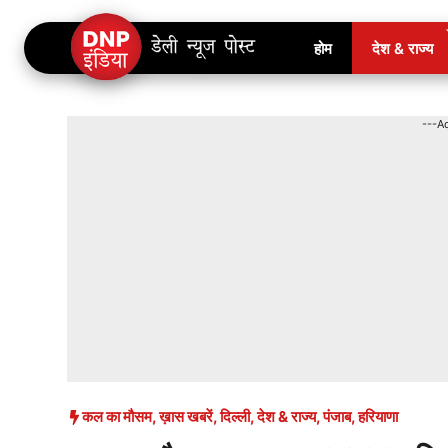
Skip
होम
देश & राज्य
to
content
---A
कल का मौसम
,
ख़ास खबरें
,
दिल्ली
,
देश & राज्य
,
पंजाब
,
हरियाणा