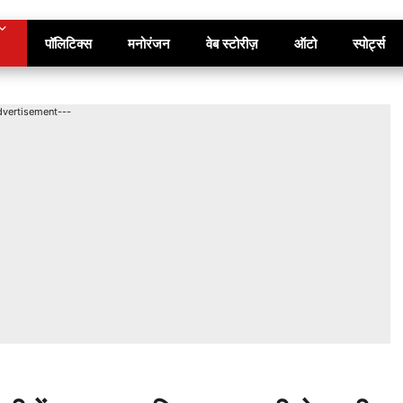
पॉलिटिक्स
मनोरंजन
वेब स्टोरीज़
ऑटो
स्पोर्ट्स
dvertisement---