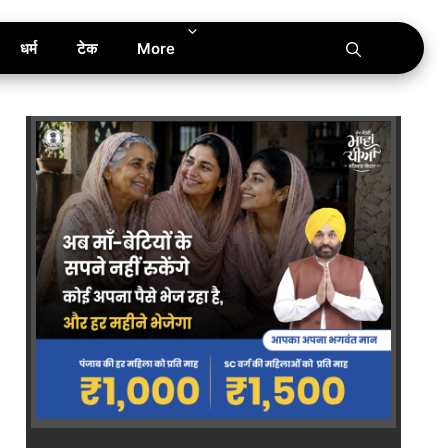
धर्म
टेक
More