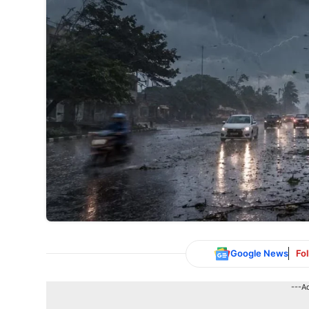
Google News
Fo
---A