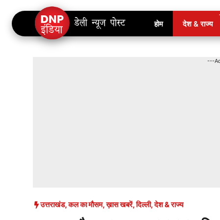
Skip
होम
देश & राज्य
to
content
---A
उत्तराखंड
,
कल का मौसम
,
ख़ास खबरें
,
दिल्ली
,
देश & राज्य