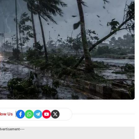
llow Us
dvertisement---