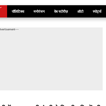
पॉलिटिक्स
मनोरंजन
वेब स्टोरीज़
ऑटो
स्पोर्ट्स
dvertisement---