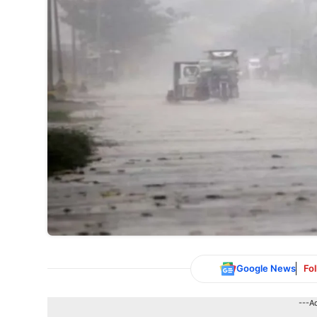
Google News
Fo
---A