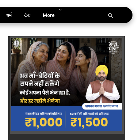
धर्म
टेक
More