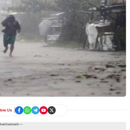
llow Us
dvertisement---