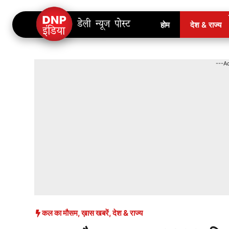
Skip
होम
देश & राज्य
to
content
---A
कल का मौसम
,
ख़ास खबरें
,
देश & राज्य