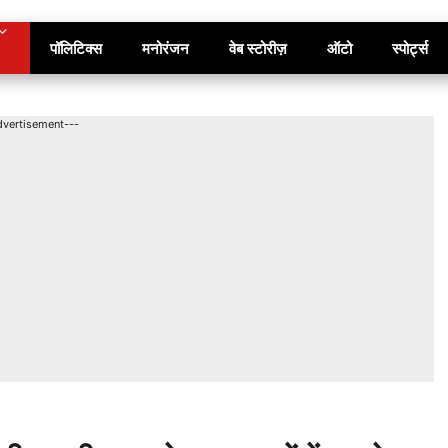
पॉलिटिक्स
मनोरंजन
वेब स्टोरीज़
ऑटो
स्पोर्ट्स
dvertisement---