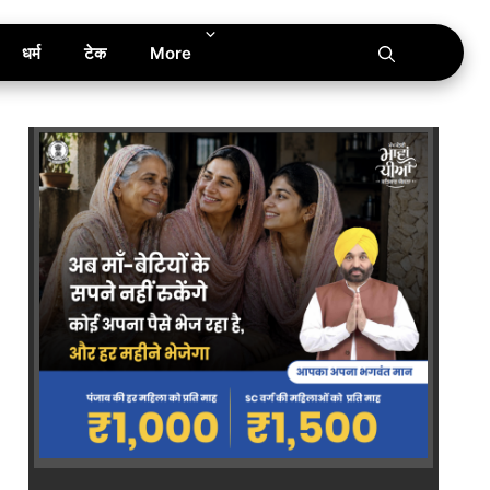
धर्म
टेक
More