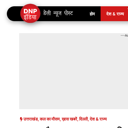
Skip
होम
देश & राज्य
to
content
---A
उत्तराखंड
,
कल का मौसम
,
ख़ास खबरें
,
दिल्ली
,
देश & राज्य