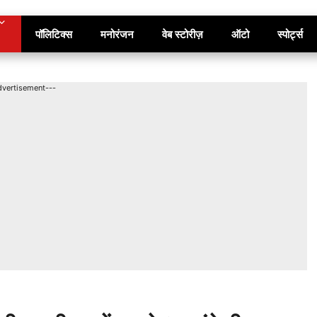
पॉलिटिक्स
मनोरंजन
वेब स्टोरीज़
ऑटो
स्पोर्ट्स
dvertisement---