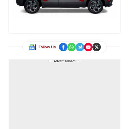
Follow Us
---Advertisement---