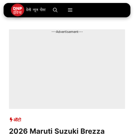
Skip
Menu
to
content
---Advertisement---
ऑटो
2026 Maruti Suzuki Brezza