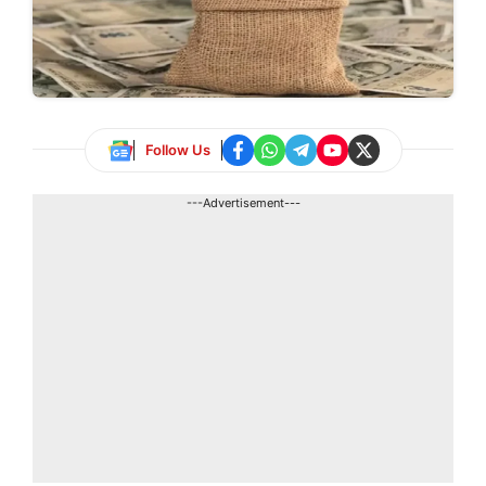
Follow Us
---Advertisement---