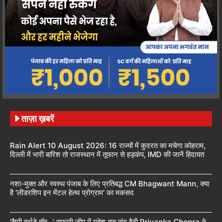
ताज़ा ख़बरें
Rain Alert 10 August 2026: 16 राज्यों में कुदरत का मचेगा कोहराम,
दिल्ली में भारी बारिश तो राजस्थान में तूफान से हड़कंप, IMD की जानें हिदायत
नशा-मुक्त और स्वस्थ पंजाब के लिए प्रतिबद्ध CM Bhagwant Mann, क्या
है ‘लीडरशिप इन मेंटल हेल्थ प्रोग्राम’ का मकसद
‘हैप्पी बर्थडे बॉब…’ सफारी जीप में महेश बाबू संग बैठी Priyanka Chopra ने