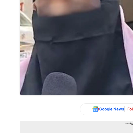
Google News
Fo
---A