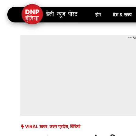
Skip
होम
देश & राज्य
to
content
---A
VIRAL खबर
,
उत्तर प्रदेश
,
विडियो