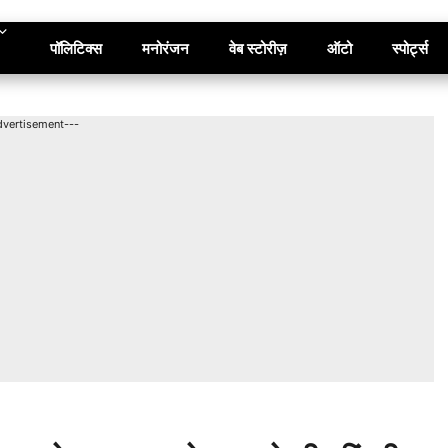
पॉलिटिक्स
मनोरंजन
वेब स्टोरीज़
ऑटो
स्पोर्ट्स
dvertisement---