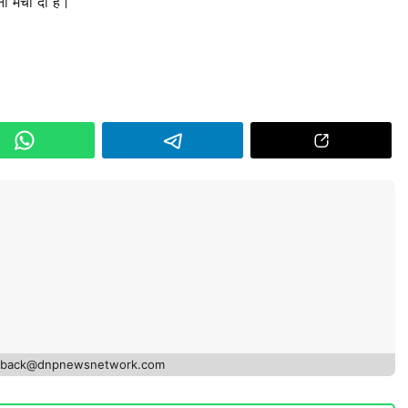
नी मची दी है।
edback@dnpnewsnetwork.com