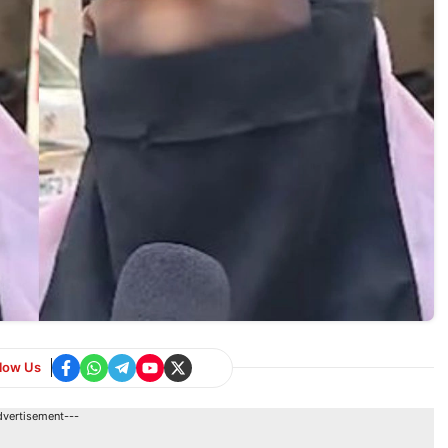
llow Us
dvertisement---