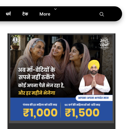
धर्म
टेक
More