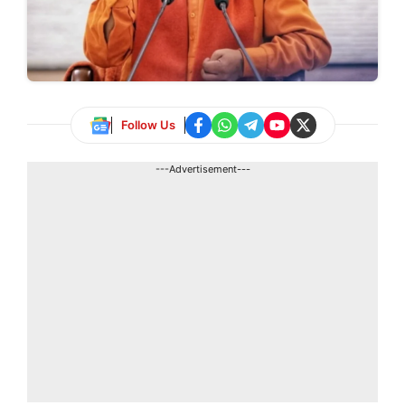
Follow Us
---Advertisement---