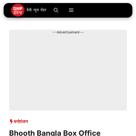
Skip
Menu
to
content
---Advertisement---
मनोरंजन
Bhooth Bangla Box Office