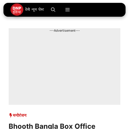
Skip
Menu
to
content
---Advertisement---
मनोरंजन
Bhooth Bangla Box Office