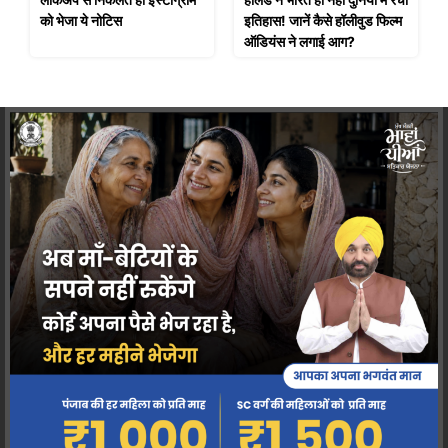
को भेजा ये नोटिस
इतिहास! जानें कैसे हॉलीवुड फिल्म
ऑडियंस ने लगाई आग?