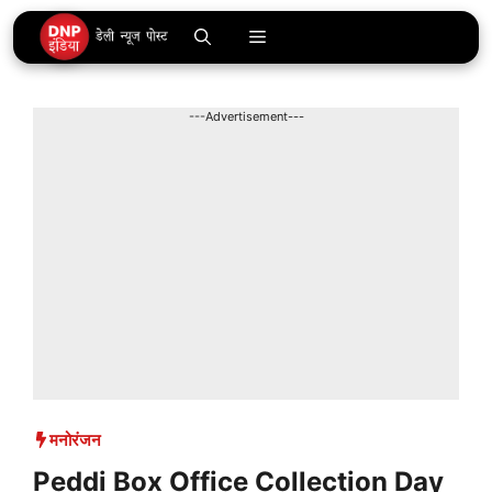
Skip
Menu
to
content
---Advertisement---
मनोरंजन
Peddi Box Office Collection Day