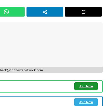
edback@dnpnewsnetwork.com
Join Now
Join Now