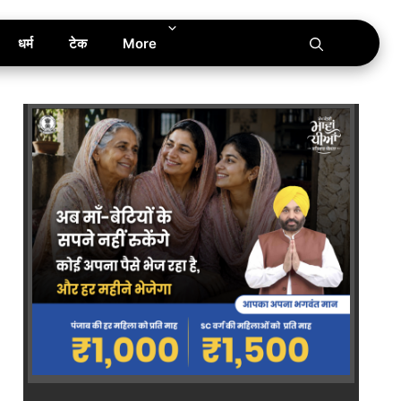
धर्म
टेक
More