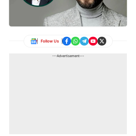
Follow Us
---Advertisement---