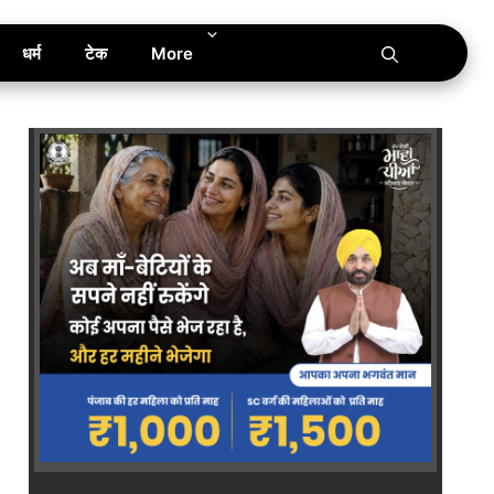
धर्म
टेक
More