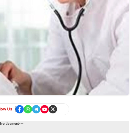
llow Us
dvertisement---