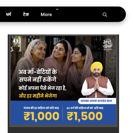
धर्म
टेक
More