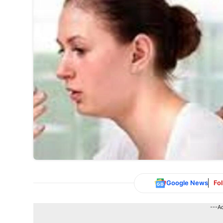
Google News
Fo
---A