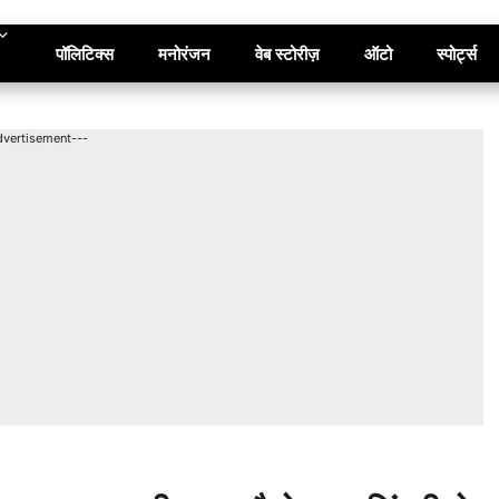
पॉलिटिक्स
मनोरंजन
वेब स्टोरीज़
ऑटो
स्पोर्ट्स
dvertisement---