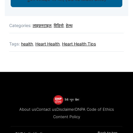
Categories:
लाइफ़स्टाइल
,
विडियो
,
हेल्थ
Tags:
health
,
Heart Health
,
Heart Health Tips
About us
Contact us
Disclaimer
DNPA Code of Ethics
Content Policy
Back to top