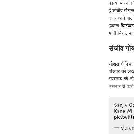
काव्या मारन क
हैं संजीव गो
नजर आने वाले ट
इकाना
क्रिकेट
यानी विराट कोह
संजीव गोय
सोशल मीडिया प
वीरवार को लख
लखनऊ की टीम 
व्यवहार से करो
Sanjiv Go
Kane Wil
pic.twit
— Mufad