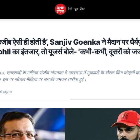
ीब ऐसी ही होती है’, Sanjiv Goenka ने मैदान पर धैर्यप
li का इंतजार, तो यूजर्स बोले- ‘कभी-कभी, दूसरों को ज
: एलएसजी के मालिक संजीव गोयनका ने लखनऊ में मुकाबले के दौरान किंग कोहली का
ा। इस पर सोशल मीडिया पर उनकी जमकर तारीफ हुई।
ahajan