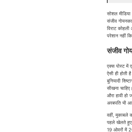
सोशल मीडिया प
संजीव गोयनका 
विराट कोहली औ
परेशान नहीं क
संजीव गोयन
एक्स पोस्ट म
ऐसी ही होती ह
बुनियादी शिष्
सीखना चाहिए।’
औरा हावी हो ज
अरबपति भी आम
वहीं, मुकाबले
पहले खेलते हु
19 ओवरों में