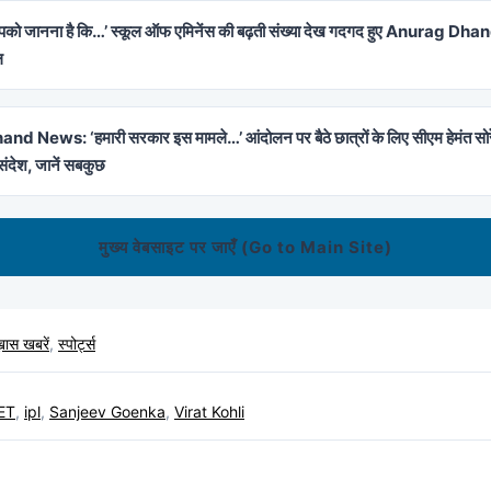
को जानना है कि…’ स्कूल ऑफ एमिनेंस की बढ़ती संख्या देख गदगद हुए Anurag Dhand
ल
d News: ‘हमारी सरकार इस मामले…’ आंदोलन पर बैठे छात्रों के लिए सीएम हेमंत स
ंदेश, जानें सबकुछ
मुख्य वेबसाइट पर जाएँ (Go to Main Site)
ास खबरें
,
स्पोर्ट्स
ET
,
ipl
,
Sanjeev Goenka
,
Virat Kohli