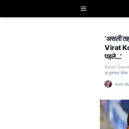
‘असली तहज
Virat Koh
पहले…’
Sanjiv Goenka
से इंतजार किय
Amit M