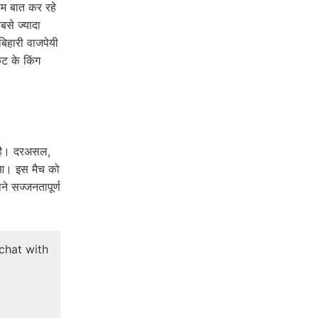
हम बात कर रहे
से ज्यादा
िहारी वाजपेयी
ेट के किंग
 है। दरअसल,
ुआ। इस मैच को
 सज्जनतापूर्ण
 chat with