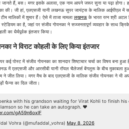
ो जानते हैं, बस। मगर इसके अलावा, एक नाम आपने जरूर सुना या पढ़ा होगा। 
यनका की। जी हां, एलएसजी यानी लखनऊ सुपर जायंट्स के मालिक आईपीएल में सब
ीम मालिकों में शुमार हैं। ऐसे में ताजा मामला
लखनऊ
के भारत रत्न श्री अटल ब
स्टेडियम का है, जहां पर संजीव गोयनका ने सज्जनतापूर्ण व्यवहार के साथ क्रिक
ली का धैर्यपूर्वक इंतजार किया।
नका ने विराट कोहली के लिए किया इंतजार
र कई पोस्ट में संजीव गोयनका का शानदार शिष्टाचार चर्चा का विषय बना हुआ
नऊ में एलएसजी और आरसीबी यानी रॉयल चैलेजर्स बेंगलुरू के बीच मुकाबला ह
ने जीत लिया। मगर मैच के बाद एलएसजी के मालिक संजीव गोयनका ने भी अपने
ड़ों फैन्स का दिल जीता।
enka with his grandson waiting for Virat Kohli to finish his
liamson so he can take an autograph. ❤️
ter.com/gA59n6oxlF
dal Vohra (@mufaddal_vohra)
May 8, 2026