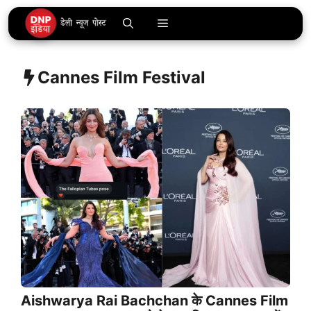
Skip
Menu
to
content
Cannes Film Festival
Aishwarya Rai Bachchan के Cannes Film