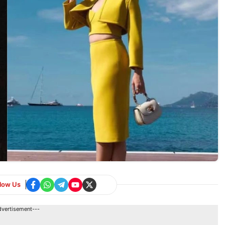
llow Us
dvertisement---