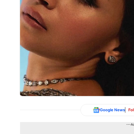
Google News
Fo
---A