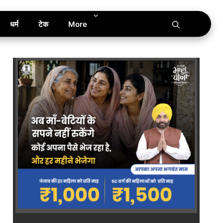
धर्म
टेक
More