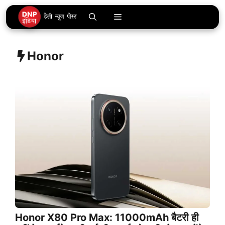
Skip
Menu
to
content
Honor
Honor X80 Pro Max: 11000mAh बैटरी ही