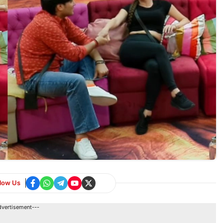
llow Us
dvertisement---