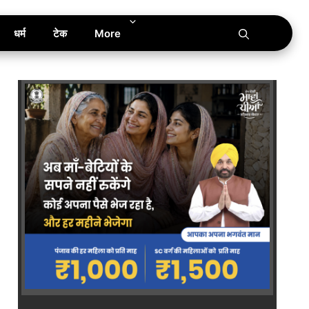
धर्म
टेक
More