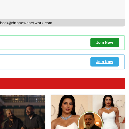
edback@dnpnewsnetwork.com
Join Now
Join Now