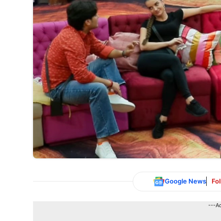
Google News
Fo
---A