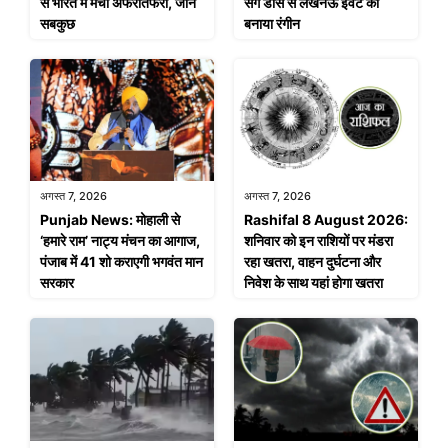
से भारत में मची अफरातफरी, जानें
संग डांस से लखनऊ इवेंट को
सबकुछ
बनाया रंगीन
अगस्त 7, 2026
अगस्त 7, 2026
Punjab News: मोहाली से
Rashifal 8 August 2026:
‘हमारे राम’ नाट्य मंचन का आगाज,
शनिवार को इन राशियों पर मंडरा
पंजाब में 41 शो कराएगी भगवंत मान
रहा खतरा, वाहन दुर्घटना और
सरकार
निवेश के साथ यहां होगा खतरा