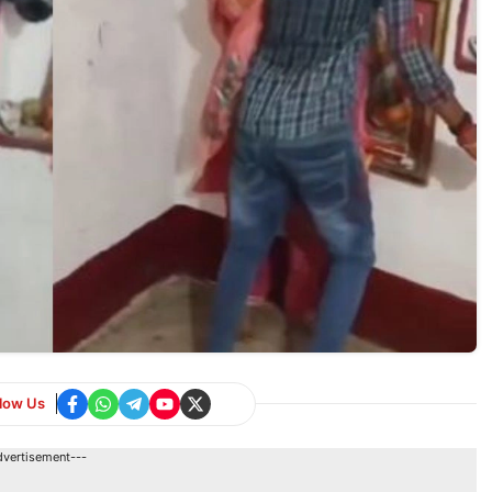
llow Us
dvertisement---