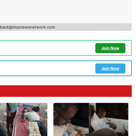
edback@dnpnewsnetwork.com
Join Now
Join Now