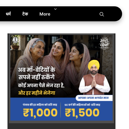
धर्म
टेक
More