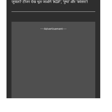
जुयाल? टीजर देख भूल जाओगे ‘KGF’, ‘पुष्पा’ और ‘कांतारा’!
---Advertisement---