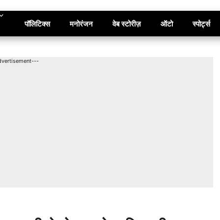
पॉलिटिक्स
मनोरंजन
वेब स्टोरीज़
ऑटो
स्पोर्ट्स
dvertisement---