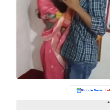
Google News
Fo
---A