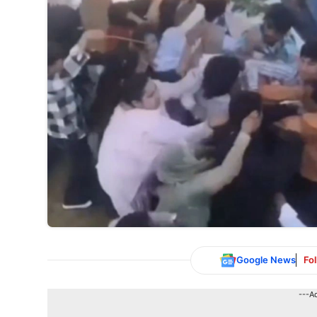
Google News
Fo
---A