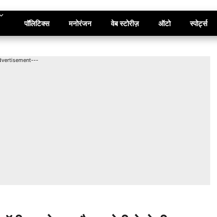
पॉलिटिक्स
मनोरंजन
वेब स्टोरीज़
ऑटो
स्पोर्ट्स
dvertisement---