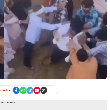
llow Us
dvertisement---