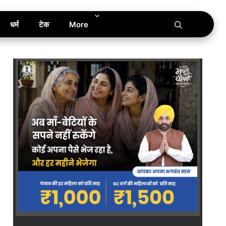
धर्म
टेक
More