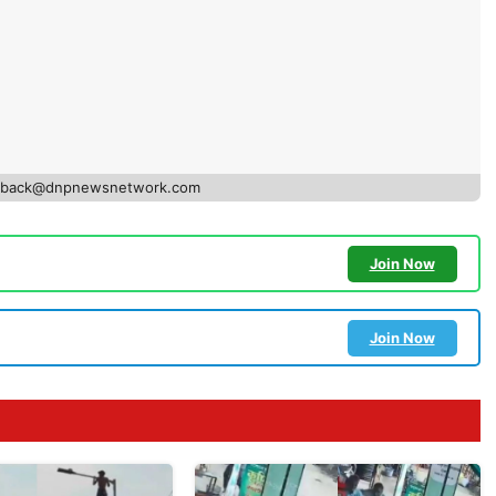
edback@dnpnewsnetwork.com
Join Now
Join Now