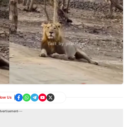
llow Us
dvertisement---