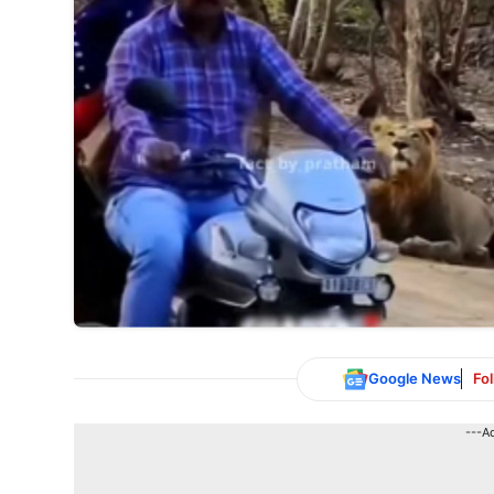
Google News
Fo
---A