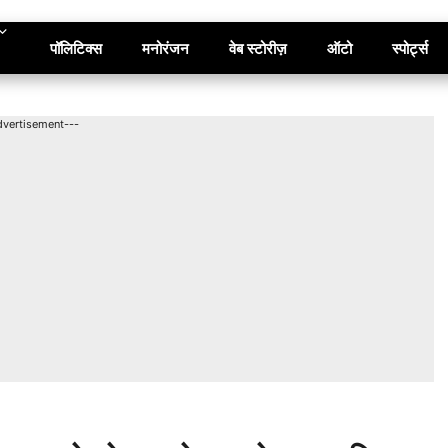
पॉलिटिक्स
मनोरंजन
वेब स्टोरीज़
ऑटो
स्पोर्ट्स
dvertisement---