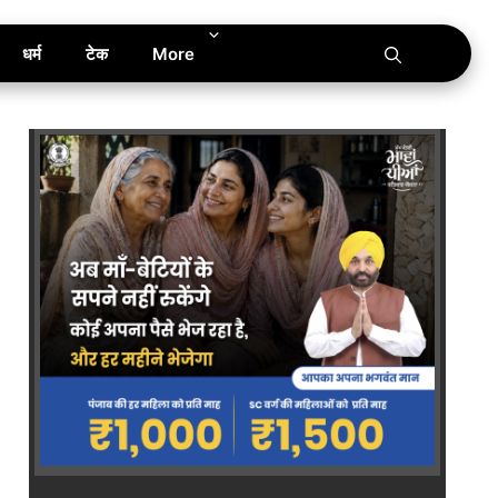
धर्म
टेक
More