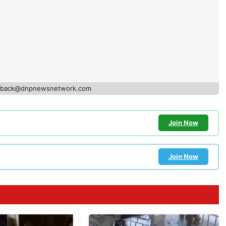
edback@dnpnewsnetwork.com
Join Now
Join Now