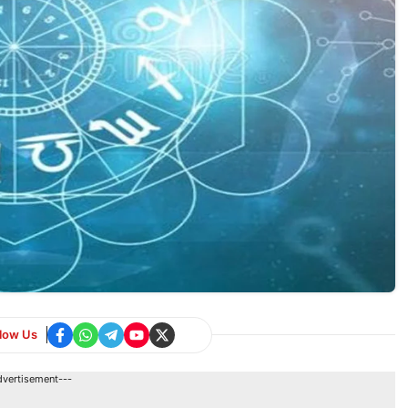
llow Us
dvertisement---