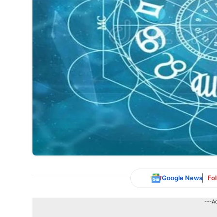
Google News
Fo
---A