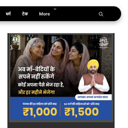
धर्म
टेक
More