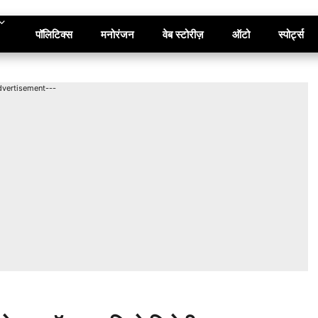
पॉलिटिक्स
मनोरंजन
वेब स्टोरीज़
ऑटो
स्पोर्ट्स
dvertisement---