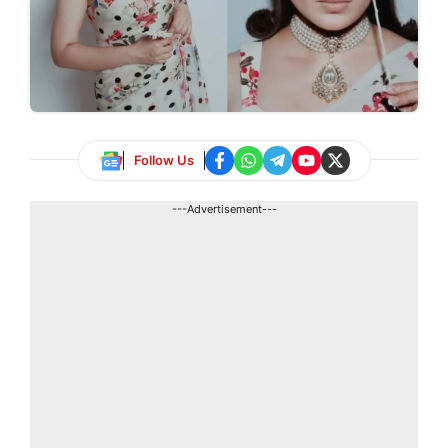
Follow Us
---Advertisement---