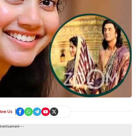
llow Us
dvertisement---