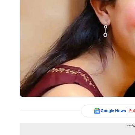
Google News
Fo
---A