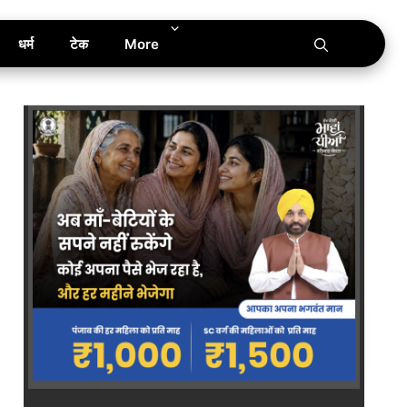
धर्म
टेक
More