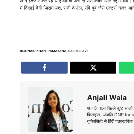
लोग इंतजार कर रहे थे हालांकि फैंस से उस कदर प्यार नहीं मिला। व
में दिखाई देंगी जिसमें यश, सनी देओल, रवि दुबे जैसे एक्टर्स नजर आने
JUNAID KHAN
,
RAMAYANA
,
SAI PALLAVI
Anjali Wala
अंजलि वाला पिछले कुछ सालों स
फिलहाल, अंजलि DNP India वे
यूनिवर्सिटी से हिंदी पत्रकारिता 