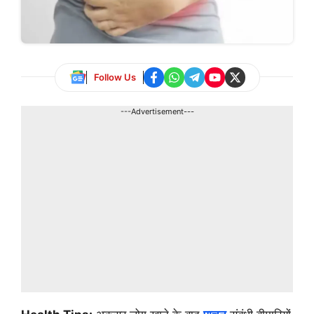
Follow Us
---Advertisement---