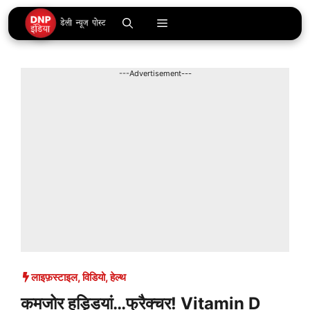
Skip
Menu
to
content
---Advertisement---
लाइफ़स्टाइल
,
विडियो
,
हेल्थ
कमजोर हड्डियां…फ्रैक्चर! Vitamin D