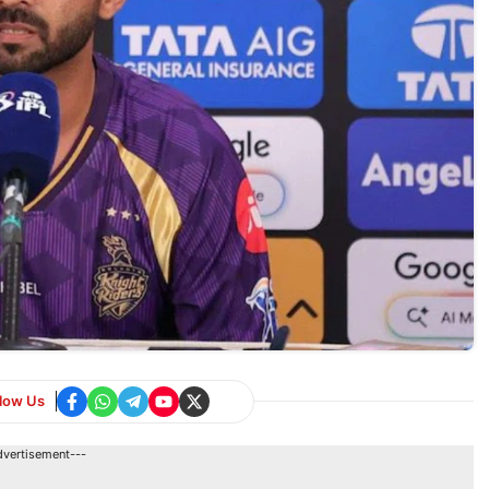
llow Us
dvertisement---