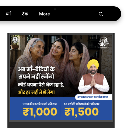
धर्म
टेक
More