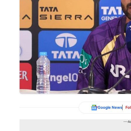
Google News
Fo
---A