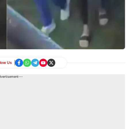
llow Us
dvertisement---