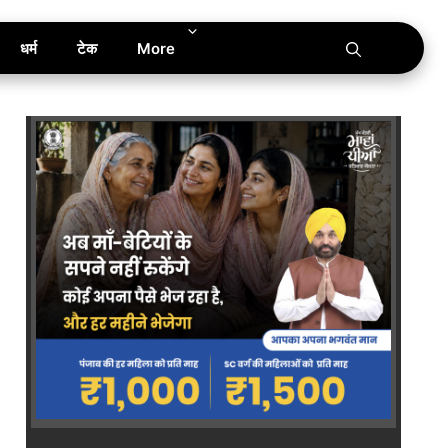
धर्म
टेक
More