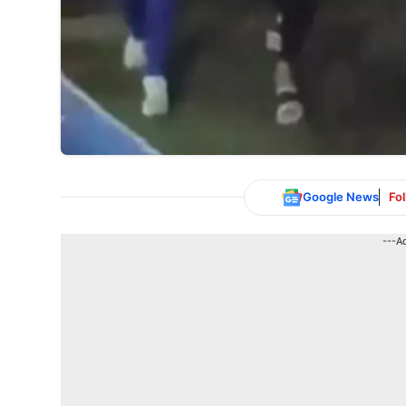
Google News
Fo
---A