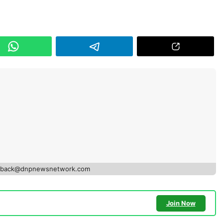
edback@dnpnewsnetwork.com
Join Now