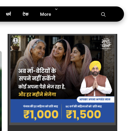
धर्म
टेक
More