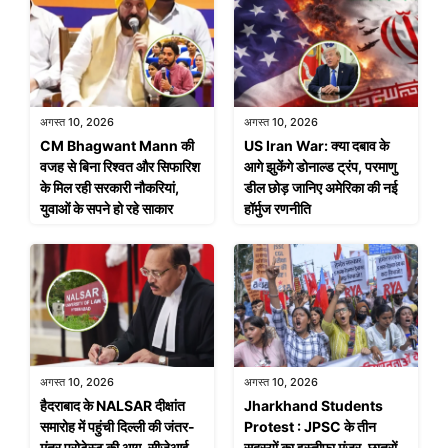
अगस्त 10, 2026
अगस्त 10, 2026
CM Bhagwant Mann की
US Iran War: क्या दबाव के
वजह से बिना रिश्वत और सिफारिश
आगे झुकेंगे डोनाल्ड ट्रंप, परमाणु
के मिल रही सरकारी नौकरियां,
डील छोड़ जानिए अमेरिका की नई
युवाओं के सपने हो रहे साकार
हॉर्मुज रणनीति
अगस्त 10, 2026
अगस्त 10, 2026
हैदराबाद के NALSAR दीक्षांत
Jharkhand Students
समारोह में पहुंची दिल्ली की जंतर-
Protest : JPSC के तीन
मंतर प्रोटेस्ट की आग, सीजेआई
सदस्यों का इस्तीफा मंजूर, छात्रों