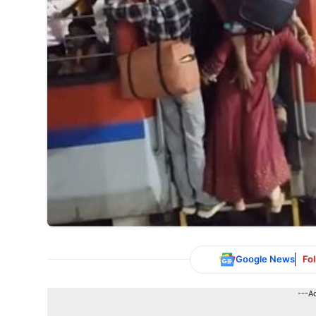
Google News
Fo
---A