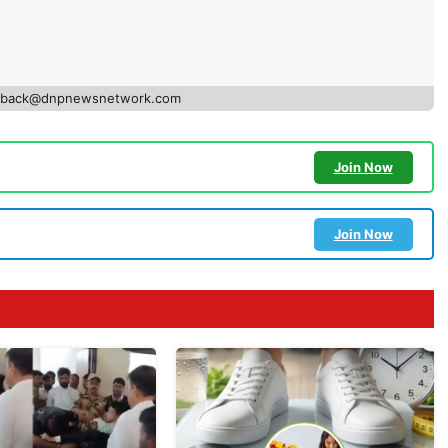
edback@dnpnewsnetwork.com
Join Now
Join Now