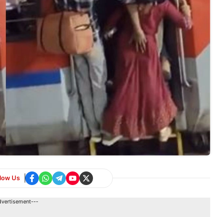
llow Us
dvertisement---