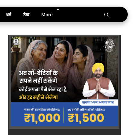
धर्म
टेक
More