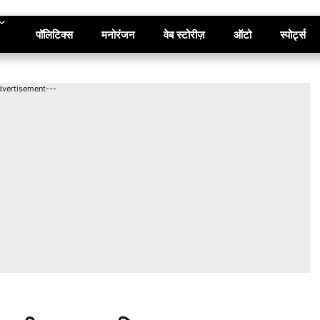
पॉलिटिक्स
मनोरंजन
वेब स्टोरीज़
ऑटो
स्पोर्ट्स
dvertisement---