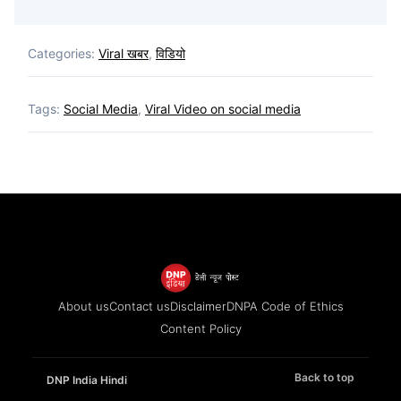
Categories:
Viral खबर
,
विडियो
Tags:
Social Media
,
Viral Video on social media
About us
Contact us
Disclaimer
DNPA Code of Ethics
Content Policy
Back to top
DNP India Hindi