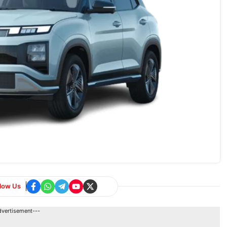
llow Us
dvertisement---