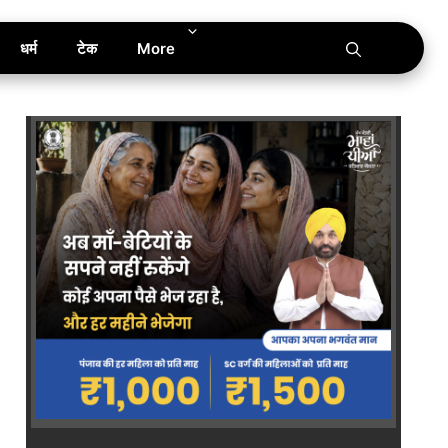
धर्म
टेक
More