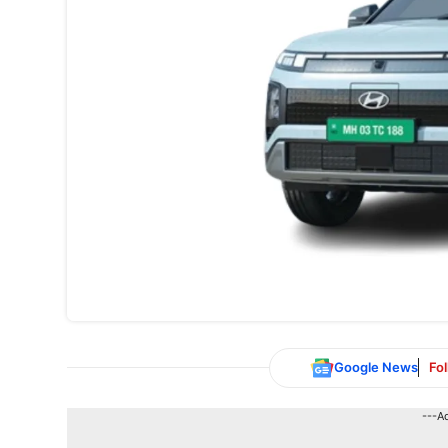
Google News
Fo
---A