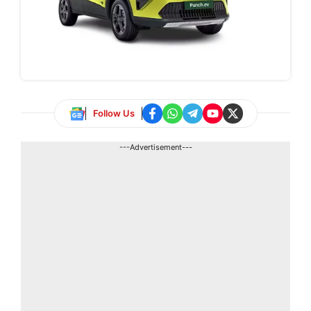
Follow Us
---Advertisement---