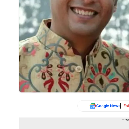
Google News
Fo
---A