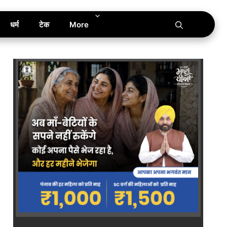
धर्म
टेक
More