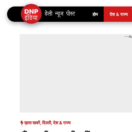
Skip
होम
देश & राज्य
to
content
---A
ख़ास खबरें
,
दिल्ली
,
देश & राज्य