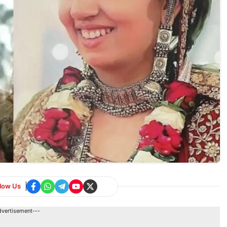
llow Us
dvertisement---