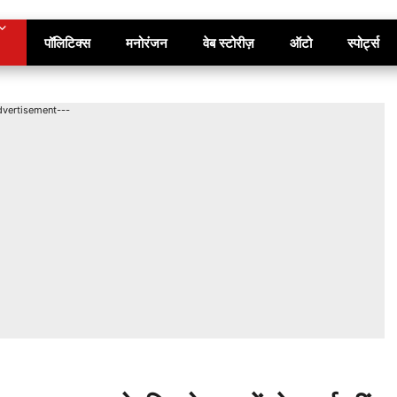
पॉलिटिक्स
मनोरंजन
वेब स्टोरीज़
ऑटो
स्पोर्ट्स
dvertisement---