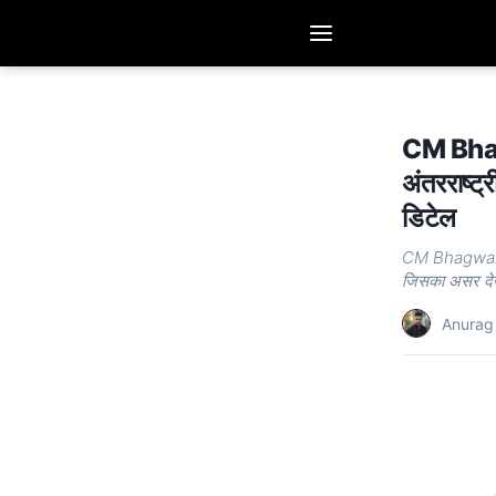
CM Bhagw
अंतरराष्ट्
डिटेल
CM Bhagwant 
जिसका असर देख
Anurag 