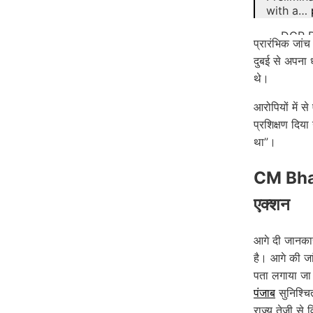
with a…
— DGP P
प्रारंभिक जांच
दुबई से अपना ध
थे।
आरोपियों में 
प्रशिक्षण दिया
था”।
CM Bhagw
एक्शन
आगे दी जानका
है। आगे की जा
पता लगाया जा
पंजाब
सुनिश्चि
राज्य तेजी स