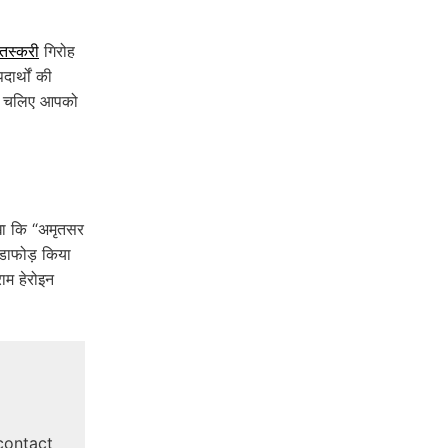
 तस्करी
गिरोह
ार्थों की
है। चलिए आपको
िखा कि “अमृतसर
ंडाफोड़ किया
ाम हेरोइन
contact