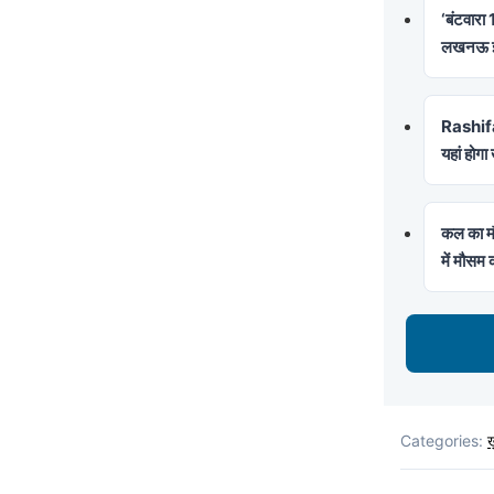
‘बंटवारा
लखनऊ इवे
Rashifal
यहां होग
कल का मौ
में मौसम
Categories:
ख़