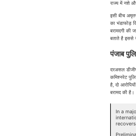
राज्य में नशे
इसी बीच अमृतस
का भंडाफोड़ कि
बरामदगी की जा
बताते है इससे
पंजाब पुल
दरअसल डीजीपी
कमिश्नरेट पुल
है, दो आरोपिय
बरामद की है।
In a maj
internat
recovers
Prelimin