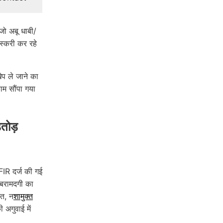
 जो अबू धाबी/
तस्करी कर रहे
ेप ले जाने का
काम सौंपा गया
तोड़
IR दर्ज की गई
 बरामदगी का
ित, न
शामुक्त
अगुवाई में