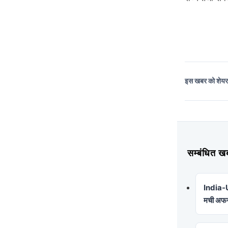
इस खबर को शेय
सम्बंधित
India-U
मची अफर