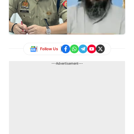
Follow Us
---Advertisement---