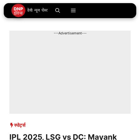
Skip
Menu
to
content
---Advertisement---
स्पोर्ट्स
IPL 2025, LSG vs DC: Mayank