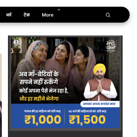
धर्म
टेक
More