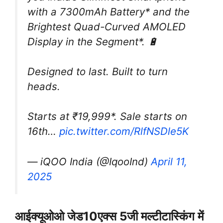
with a 7300mAh Battery* and the
Brightest Quad-Curved AMOLED
Display in the Segment*. 🔋
Designed to last. Built to turn
heads.
Starts at ₹19,999*. Sale starts on
16th…
pic.twitter.com/RlfNSDle5K
— iQOO India (@IqooInd)
April 11,
2025
आईक्यूओओ जेड10एक्स 5जी मल्टीटास्किंग में