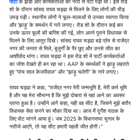
पार्टी
के झंडों और कार्यकर्ताओं की नारों से पटी पड़ी थी। इस रोड
शो के दौरान सांसद राघव चड्ढा से मिलने के लिए लोगों की भीड़
उमड़ पड़ी। स्थानीय लोगों ने फूल-मालाओं से उनका स्वागत किया
और ‘झाड़ू’ के समर्थन में नारे लगाए। रोड शो के दौरान कई बार
उनके ऊपर फूलों की बारिश की गई, लोग अपने पुराने विधायक से
मिलने के लिए आतुर दिखे। सांसद राघव चड्ढा बड़े प्रेम से राजेंद्र
नगर की जनता से मिले, बुजुर्गों के पैर छुए और उनसे जीत का
आशीर्वाद मांगा। राघव चड्ढा ने इस रोड शो में पार्टी कार्यकर्ताओं
का जोश देखते ही बन रहा था। AAP के समर्थकों ने झाड़ू लहराते
हुए “पांच साल केजरीवाल” और “झाड़ू चलेगी” के नारे लगाए।
राघव चड्ढा ने कहा, “राजेंद्र नगर मेरी जन्मभूमि है, मेरी कर्म भूमि
है और यह मेरा सौभाग्य है कि मुझे दोबारा से यहां आने का अवसर
प्राप्त हुआ है। उन्होंने आगे कहा, यही वह सीट है, जिसने मुझे बतौर
विधायक सेवा करने का मौका दिया था। आज मैं दुर्गेश पाठक के
लिए वोट मांगने आया हूं। जब 2025 के विधानसभा चुनाव के
नतीजे आएंगे, तो यह सीट हमारी पहली जीत होगी।”